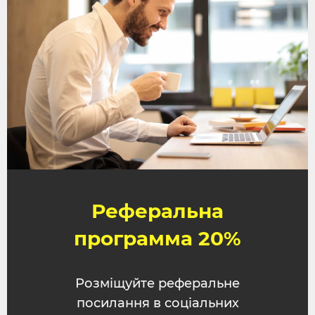
Інтеграція з CRM-системою LP-CRM
Інтеграція з сервісом аренд
Дропплатформ CPASHKA
Лічильники FB, Google Analitycs
Реферальна программа
Реферальна
программа 20%
Розміщуйте реферальне
посилання в соціальних