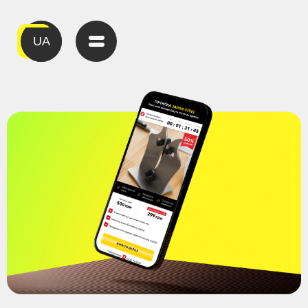
Переваги
Прайс
Новини
UA
FAQs
Партнери
Увійти