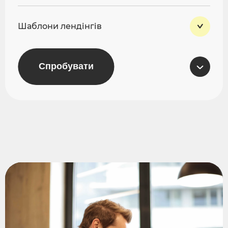
Шаблони лендінгів
Спробувати
Вбудований хостинг
Ssl-сертифікат
Паркування домену
Заявки в Telegram